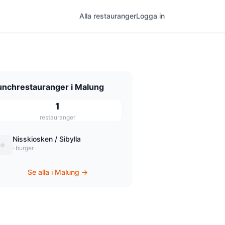
Alla restauranger
Logga in
unchrestauranger i Malung
1
restauranger
Nisskiosken / Sibylla
· burger
Se alla i Malung →