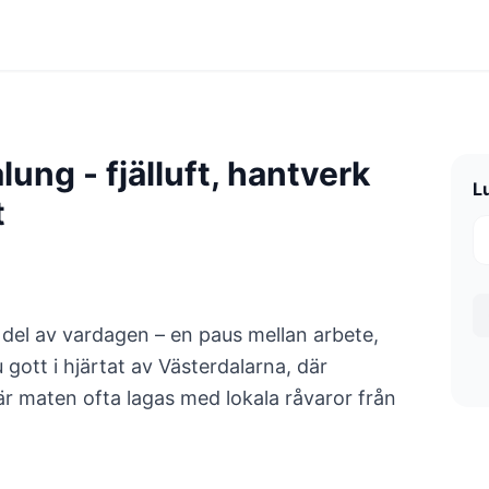
ung - fjälluft, hantverk
L
t
 del av vardagen – en paus mellan arbete,
 gott i hjärtat av Västerdalarna, där
är maten ofta lagas med lokala råvaror från