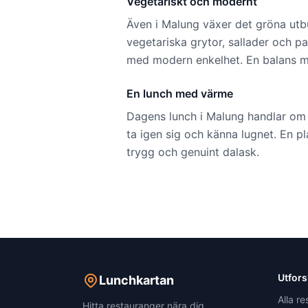
Vegetariskt och modernt
Även i Malung växer det gröna utbu
vegetariska grytor, sallader och p
med modern enkelhet. En balans mel
En lunch med värme
Dagens lunch i Malung handlar om m
ta igen sig och känna lugnet. En p
trygg och genuint dalask.
Utfor
Lunchkartan
Alla r
Hitta restauranger nära dig.