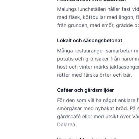
Malungs lunchställen håller fast v
med fläsk, köttbullar med lingon, 
från grunden, med smör, grädde 
Lokalt och säsongsbetonat
Många restauranger samarbetar med
potatis och grönsaker från näromr
höst och vinter märks jaktsäsong
rätter med färska örter och bär.
Caféer och gårdsmiljöer
För den som vill ha något enklare 
smörgåsar med nybakat bröd. På so
gårdscafé eller med utsikt över Vä
Dalarna.