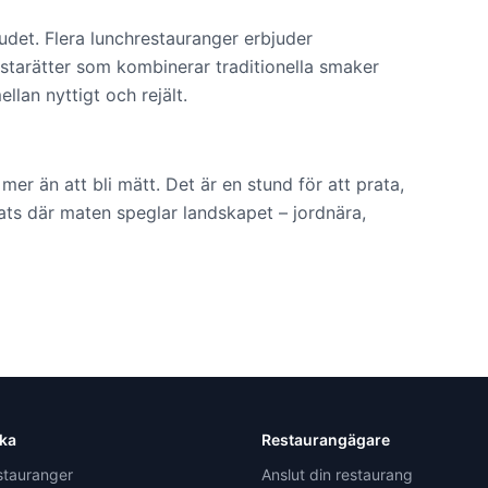
det. Flera lunchrestauranger erbjuder
astarätter som kombinerar traditionella smaker
lan nyttigt och rejält.
er än att bli mätt. Det är en stund för att prata,
lats där maten speglar landskapet – jordnära,
ska
Restaurangägare
estauranger
Anslut din restaurang