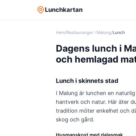
Lunchkartan
Hem
/
Restauranger i Malung
/
Lunch
Dagens lunch i Mal
och hemlagad ma
Lunch i skinnets stad
I Malung är lunchen en naturlig
hantverk och natur. Här äter du
tradition möter enkelhet och d
skog och gård.
Husmanskost med dalasmak