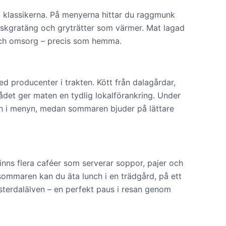
id klassikerna. På menyerna hittar du raggmunk
fiskgratäng och gryträtter som värmer. Mat lagad
och omsorg – precis som hemma.
 producenter i trakten. Kött från dalagårdar,
ådet ger maten en tydlig lokalförankring. Under
en i menyn, medan sommaren bjuder på lättare
finns flera caféer som serverar soppor, pajer och
mmaren kan du äta lunch i en trädgård, på ett
sterdalälven – en perfekt paus i resan genom