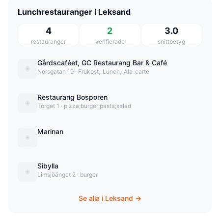
Lunchrestauranger i Leksand
4
2
3.0
restauranger
verifierade
snittbetyg
Gårdscaféet, GC Restaurang Bar & Café
Norsgatan 19 · Frukost,_Lunch,_Ala_carte
Restaurang Bosporen
Torget 1 · pizza;burger;pasta;salad
Marinan
Sibylla
Limsjöänget 2 · burger
Se alla i Leksand →