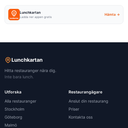
Lunchkartan
Hämta →
Ladda ner appen gratis
Lunchkartan
Hitta restauranger nära dig.
Inte bara lunch.
Utforska
Restaurangägare
Alla restauranger
Anslut din restaurang
Stockholm
Priser
Göteborg
Kontakta oss
Malmö