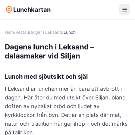
Lunchkartan
Hem
/
Restauranger i Leksand
/
Lunch
Dagens lunch i Leksand –
dalasmaker vid Siljan
Lunch med sjöutsikt och själ
I Leksand är lunchen mer än bara ett avbrott i
dagen. Här äter du med utsikt över Siljan, bland
doften av nybakat bröd och ljudet av
kyrkklockor från byn. Det är en plats där mat,
natur och tradition hänger ihop – och det märks
på tallriken.